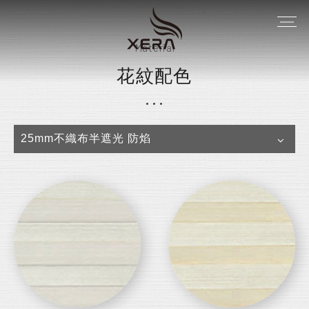
Material
花紋配色
25mm不織布半遮光 防焰