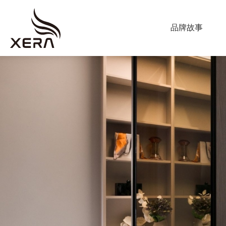
ABOUT US
品牌故事
海
星
PRODUCT
窗
調光簾
飾
捲簾
蜂巢簾
垂直柔