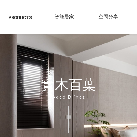
PRODUCTS
產品介紹
SMART HOME
智能居家
COLLECTIONS
空間分享
實木百葉
仿木百葉
鋁片百葉
實木百葉
紗簾
布片百葉
Wood Blinds