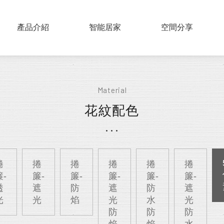
PRODUCTS
產品介紹
SMART HOME
智能居家
COLLECTIONS
空間分享
實木百葉
Material
仿木百葉
花紋配色
鋁片百葉
紗簾
布片百葉
捲
捲
捲
捲
捲
捲
簾-
簾-
簾-
簾-
簾-
簾-
透
遮
防
遮
防
遮
光
光
焰
光
水
光
防
防
防