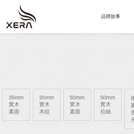
ABOUT US
品牌故事
海
星
PRODUCT
窗
調光簾
飾
捲簾
蜂巢簾
垂直柔
35mm
35mm
50mm
50mm
實木
實木
實木
實木
素面
木紋
素面
拉絲