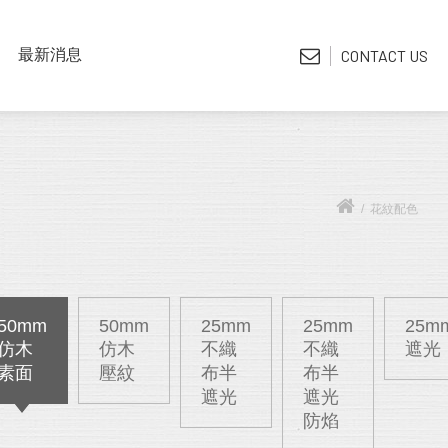
LATEST NEWS
最新消息
CONTACT US
*電子型錄
/
花紋配色
50mm
50mm
25mm
25mm
25m
仿木
仿木
不織
不織
遮光
素面
壓紋
布半
布半
遮光
遮光
防焰