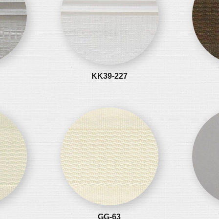
KK39-227
GG-63