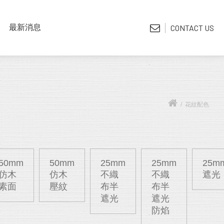
LATEST NEWS
最新消息
CONTACT US
*電子型錄
/
花紋配色
50mm
50mm
25mm
25mm
25m
仿木
仿木
不織
不織
遮光
素面
壓紋
布半
布半
遮光
遮光
防焰