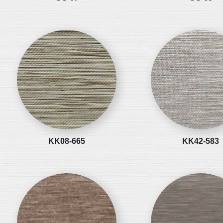
KK08-665
KK42-583