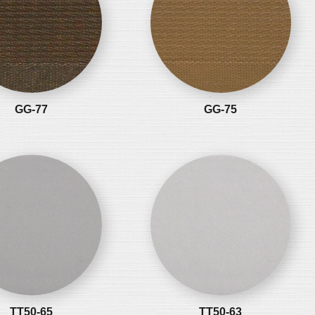
GG-77
GG-75
TT50-65
TT50-63