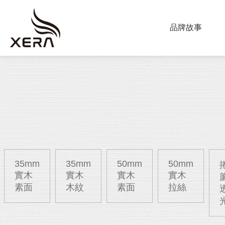
ABOUT US
品牌故事
海
星
PRODUCT
窗
調光簾
飾
捲簾
蜂巢簾
垂直柔
35mm
35mm
50mm
50mm
實木
實木
實木
實木
素面
木紋
素面
拉絲