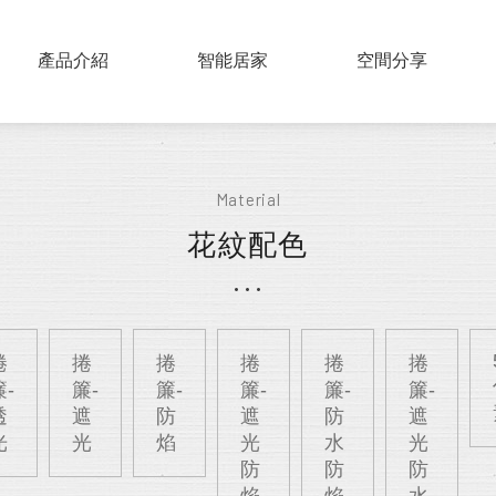
PRODUCTS
產品介紹
SMART HOME
智能居家
COLLECTIONS
空間分享
實木百葉
Material
仿木百葉
花紋配色
鋁片百葉
紗簾
布片百葉
捲
捲
捲
捲
捲
捲
簾-
簾-
簾-
簾-
簾-
簾-
透
遮
防
遮
防
遮
光
光
焰
光
水
光
防
防
防