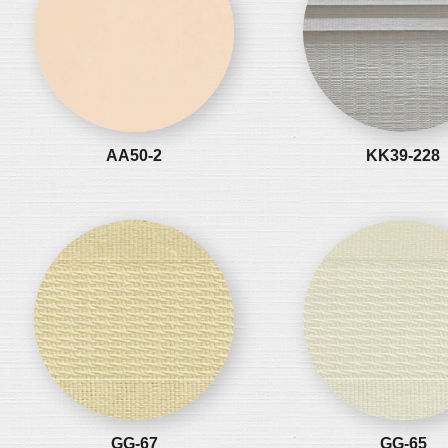
AA50-2
KK39-228
GG-67
GG-65