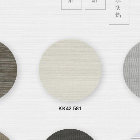
焰
焰
水
防
焰
KK42-581