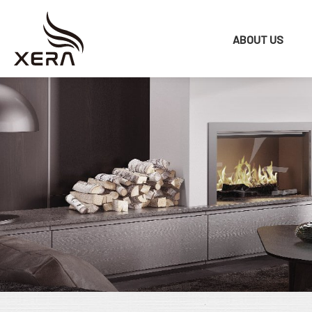
ABOUT US
品牌故事
海
星
PRODUCT
窗
調光簾
飾
捲簾
蜂巢簾
垂直柔