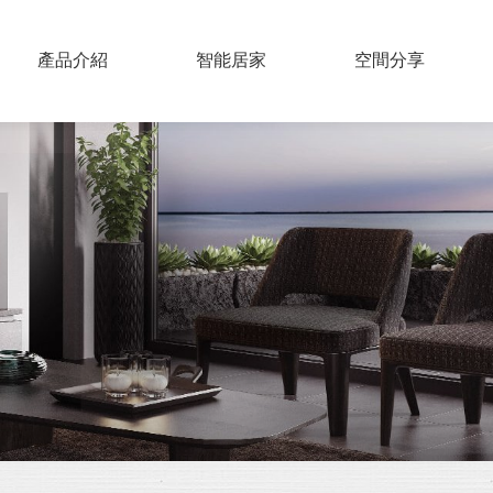
PRODUCTS
產品介紹
SMART HOME
智能居家
COLLECTIONS
空間分享
實木百葉
仿木百葉
鋁片百葉
紗簾
布片百葉