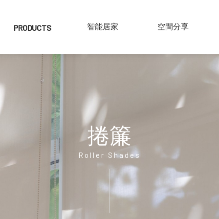
PRODUCTS
產品介紹
SMART HOME
智能居家
COLLECTIONS
空間分享
實木百葉
仿木百葉
鋁片百葉
捲簾
紗簾
布片百葉
Roller Shades