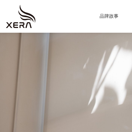
ABOUT US
品牌故事
海
星
PRODUCT
窗
調光簾
飾
捲簾
蜂巢簾
垂直柔