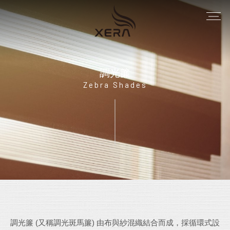
調光簾
Zebra Shades
調光簾 (又稱調光斑馬簾) 由布與紗混織結合而成，採循環式設