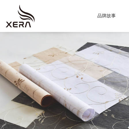
ABOUT US
品牌故事
海
星
PRODUCT
窗
調光簾
飾
捲簾
蜂巢簾
垂直柔