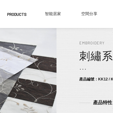
PRODUCTS
產品介紹
SMART HOME
智能居家
COLLECTIONS
空間分享
實木百葉
EMBROIDERY
仿木百葉
刺繡
鋁片百葉
紗簾
布片百葉
產品編號：KK12 / K
產品特性