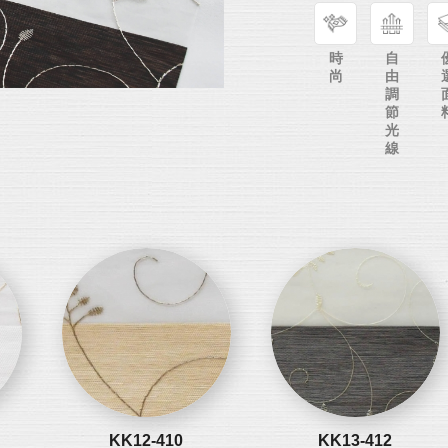
時
自
尚
由
調
節
光
線
KK12-410
KK13-412