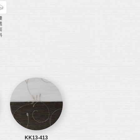
優
選
面
料
KK13-413