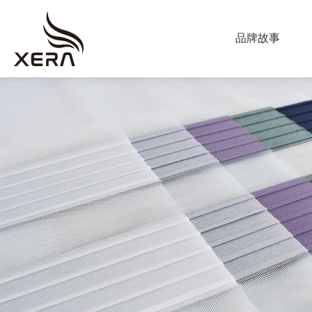
ABOUT US
品牌故事
海
星
PRODUCT
窗
調光簾
飾
捲簾
蜂巢簾
垂直柔