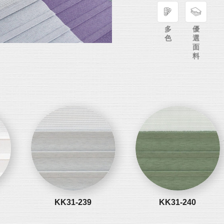
多
優
色
選
面
料
KK31-239
KK31-240