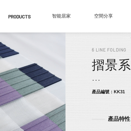
PRODUCTS
產品介紹
SMART HOME
智能居家
COLLECTIONS
空間分享
實木百葉
6 LINE FOLDING
仿木百葉
摺景系列
鋁片百葉
紗簾
布片百葉
產品編號：KK31
產品特性