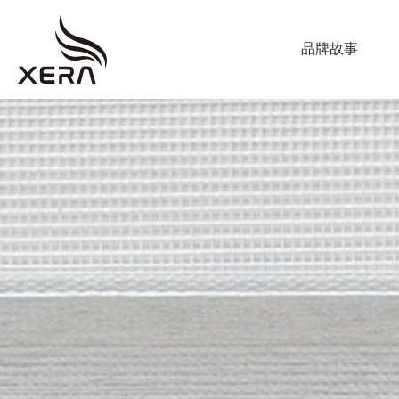
ABOUT US
品牌故事
海
星
PRODUCT
窗
調光簾
飾
捲簾
蜂巢簾
垂直柔