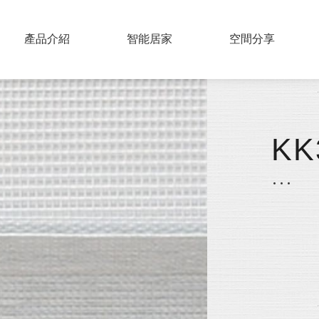
PRODUCTS
產品介紹
SMART HOME
智能居家
COLLECTIONS
空間分享
實木百葉
仿木百葉
KK
鋁片百葉
紗簾
布片百葉