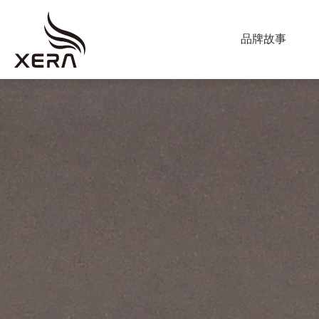
ABOUT US
品牌故事
海
星
PRODUCT
窗
調光簾
飾
捲簾
蜂巢簾
垂直柔