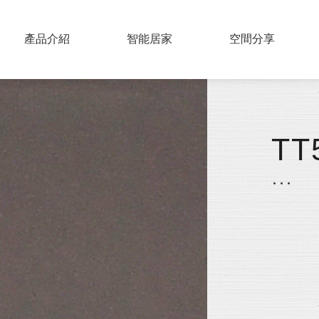
PRODUCTS
產品介紹
SMART HOME
智能居家
COLLECTIONS
空間分享
實木百葉
仿木百葉
TT
鋁片百葉
紗簾
布片百葉