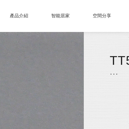
PRODUCTS
產品介紹
SMART HOME
智能居家
COLLECTIONS
空間分享
實木百葉
仿木百葉
TT
鋁片百葉
紗簾
布片百葉