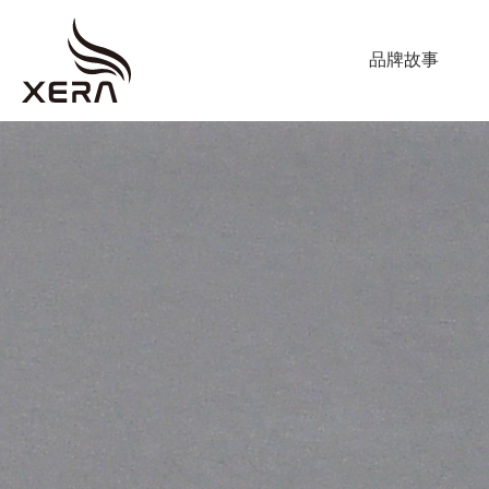
ABOUT US
品牌故事
海
星
PRODUCT
窗
調光簾
飾
捲簾
蜂巢簾
垂直柔