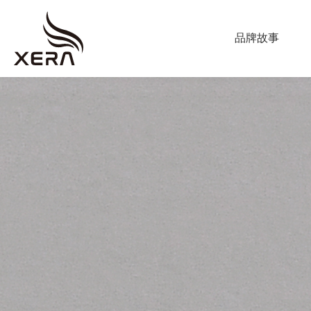
ABOUT US
品牌故事
海
星
PRODUCT
窗
調光簾
飾
捲簾
蜂巢簾
垂直柔