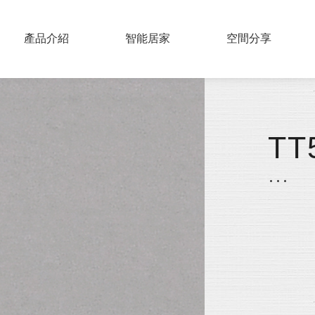
PRODUCTS
產品介紹
SMART HOME
智能居家
COLLECTIONS
空間分享
實木百葉
仿木百葉
TT
鋁片百葉
紗簾
布片百葉