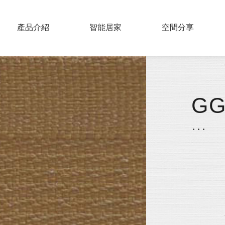
PRODUCTS
產品介紹
SMART HOME
智能居家
COLLECTIONS
空間分享
實木百葉
仿木百葉
GG
鋁片百葉
紗簾
布片百葉