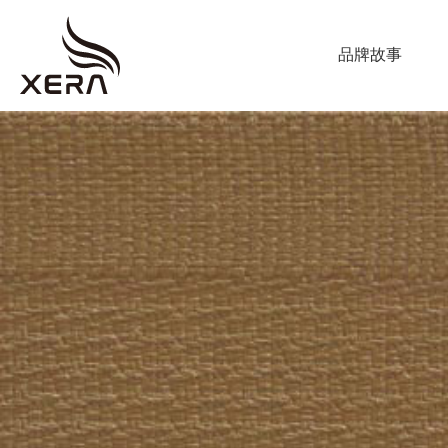
ABOUT US
品牌故事
海
星
PRODUCT
窗
調光簾
飾
捲簾
蜂巢簾
垂直柔