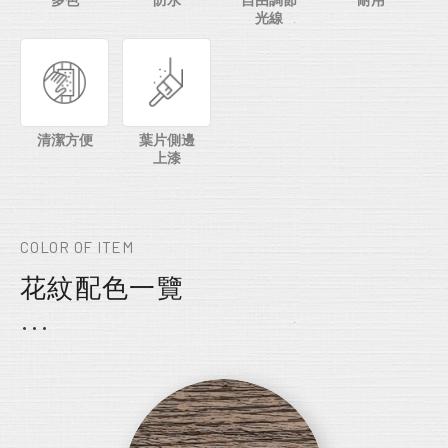
多色
防水
自由調節
耐用
光線
清潔方便
葉片側邊
上漆
COLOR OF ITEM
花紋配色一覽