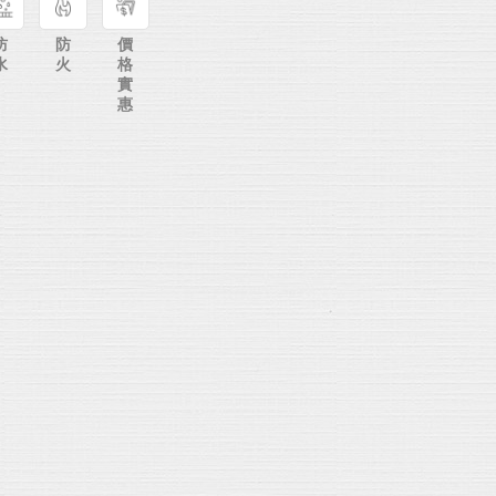
防
防
價
水
火
格
實
惠