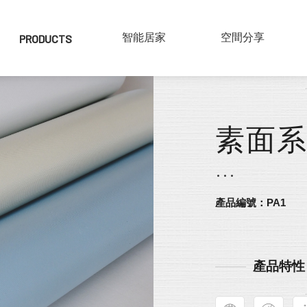
PRODUCTS
產品介紹
SMART HOME
智能居家
COLLECTIONS
空間分享
實木百葉
素面系列
仿木百葉
鋁片百葉
紗簾
布片百葉
產品編號：PA1
產品特性