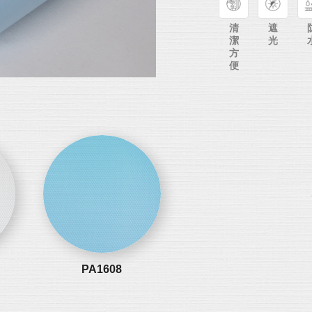
清
遮
潔
光
方
便
PA1608