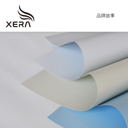
ABOUT US
品牌故事
海
星
PRODUCT
窗
調光簾
飾
捲簾
蜂巢簾
垂直柔