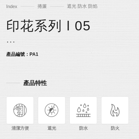
捲簾
遮光 防水 防焰
Index
印花系列 l 05
產品編號：PA1
產品特性
清潔方便
遮光
防水
防火